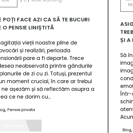
IUN.
/
0
/
Wise Advising
M
E POȚI FACE AZI CA SĂ TE BUCURI
ASI
 O PENSIE LINIȘTITĂ
TREB
ȘI A
 agitația vieții noastre pline de
ovocări și realizări, perioada
Să î
nsionării pare a fi departe. Trece
imagi
esea neobservată printre gândurile
imag
 planurile de zi cu zi. Totuși, prezentul
condu
un moment crucial, în care ar trebui
emoți
 ne așezăm și să reflectăm asupra a
Într
ea ce ne dorim cu...
schi
atenț
,
log
Pensie privata
Acum,
Read More
Blog