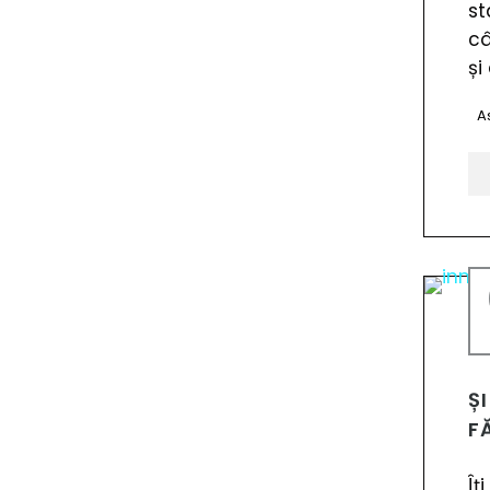
st
câ
și
A
Ș
F
Îț