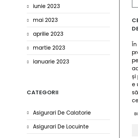
iunie 2023
mai 2023
C
DE
aprilie 2023
În
martie 2023
pr
pe
ianuarie 2023
ad
și
e 
CATEGORII
să
ce
Asigurari De Calatorie
B
Asigurari De Locuinte