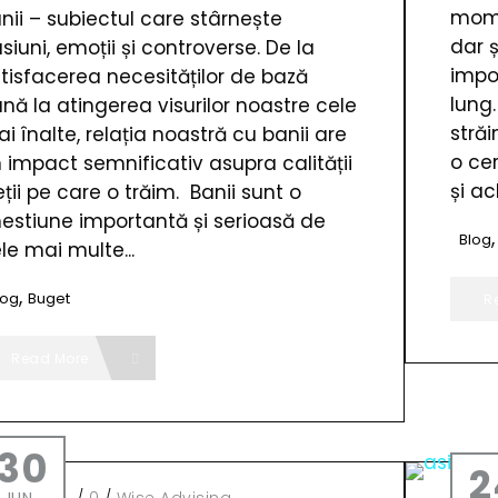
mome
nii – subiectul care stârnește
dar 
siuni, emoții și controverse. De la
impo
tisfacerea necesităților de bază
lung.
nă la atingerea visurilor noastre cele
străi
i înalte, relația noastră cu banii are
o cer
 impact semnificativ asupra calității
și ac
eții pe care o trăim. Banii sunt o
estiune importantă și serioasă de
Blog
le mai multe...
,
log
Buget
R
Read More
30
2