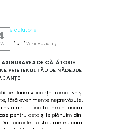
4
V.
/
off
/
Wise Advising
 ASIGURAREA DE CĂLĂTORIE
NE PRIETENUL TĂU DE NĂDEJDE
VACANȚE
oții ne dorim vacanțe frumoase și
tite, fără evenimente neprevăzute,
ales atunci când facem economii
oase pentru asta și le plănuim din
. Dar lucrurile nu stau mereu cum