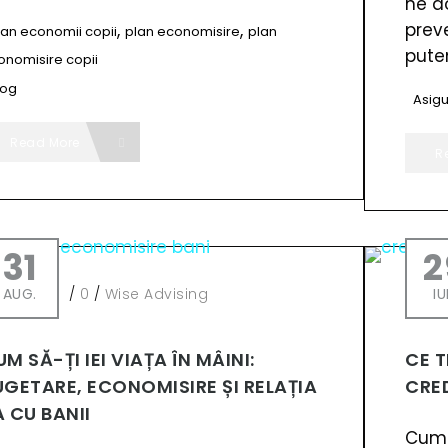
ne d
preve
,
,
lan economii copii
plan economisire
plan
putem
onomisire copii
log
Asigu
Read More
R
31
2
AUG.
/
0
/
Wise Advising
IU
M SĂ-ȚI IEI VIAȚA ÎN MÂINI:
CE T
UGETARE, ECONOMISIRE ȘI RELAȚIA
CRE
A CU BANII
Cump