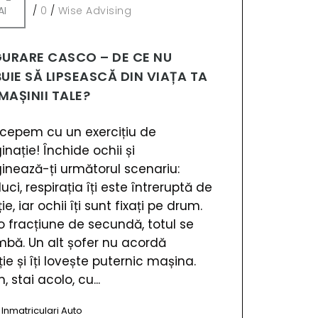
AI
/
0
/
Wise Advising
GURARE CASCO – DE CE NU
UIE SĂ LIPSEASCĂ DIN VIAȚA TA
 MAȘINII TALE?
ncepem cu un exercițiu de
nație! Închide ochii și
inează-ți următorul scenariu:
ci, respirația îți este întreruptă de
e, iar ochii îți sunt fixați pe drum.
-o fracțiune de secundă, totul se
mbă. Un alt șofer nu acordă
ie și îți lovește puternic mașina.
 stai acolo, cu...
,
Inmatriculari Auto