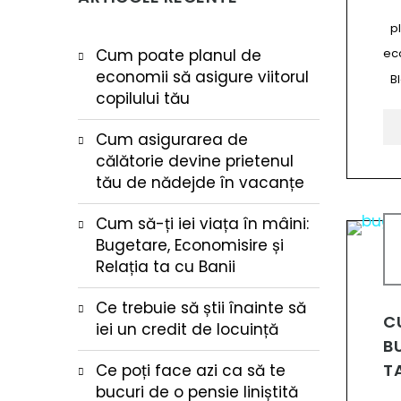
p
Cum poate planul de
ec
economii să asigure viitorul
B
copilului tău
Cum asigurarea de
călătorie devine prietenul
tău de nădejde în vacanțe
Cum să-ți iei viața în mâini:
Bugetare, Economisire și
Relația ta cu Banii
Ce trebuie să știi înainte să
CU
iei un credit de locuință
B
T
Ce poți face azi ca să te
bucuri de o pensie liniștită