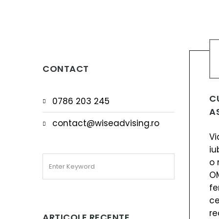
CONTACT
C
0786 203 245
A
contact@wiseadvising.ro
Vi
iu
o 
OM
fe
ce
re
ARTICOLE RECENTE