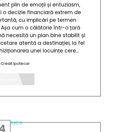
nt plin de emoții și entuziasm,
și o decizie financiară extrem de
rtantă, cu implicări pe termen
 Așa cum o călătorie într-o țară
nă necesită un plan bine stabilit și
cetare atentă a destinației, la fel
hiziționarea unei locuințe cere...
,
Credit Ipotecar
ead More
4