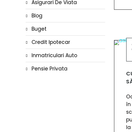
Asigurari De Viata
Blog
Buget
Credit Ipotecar
Inmatriculari Auto
Pensie Privata
C
S
Oa
în
sc
pu
la