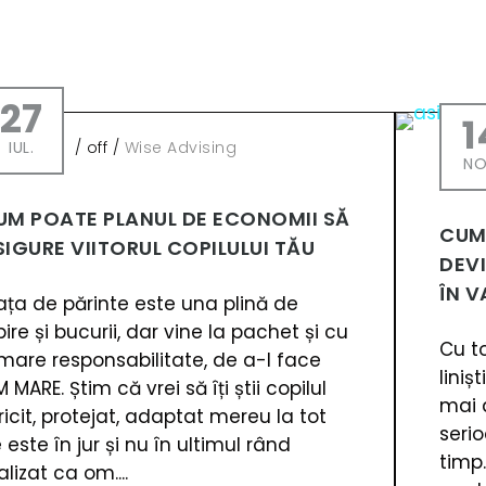
27
1
IUL.
/
off
/
Wise Advising
NO
UM POATE PLANUL DE ECONOMII SĂ
CUM
SIGURE VIITORUL COPILULUI TĂU
DEVI
ÎN 
ața de părinte este una plină de
bire și bucurii, dar vine la pachet și cu
Cu t
mare responsabilitate, de a-l face
liniș
 MARE. Știm că vrei să îți știi copilul
mai 
ricit, protejat, adaptat mereu la tot
seri
 este în jur și nu în ultimul rând
timp
alizat ca om....