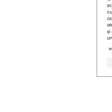
sc
cu
oc
al
și
un
B