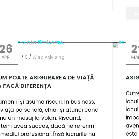
R
26
2
APR.
/
0
/
Wise Advising
MA
UM POATE ASIGURAREA DE VIAȚĂ
ASI
Ă FACĂ DIFERENȚA
Cutre
locui
menii își asumă riscuri. În business,
locu
 viața personală, chiar și atunci când
impor
riu un mesaj la volan. Riscând,
avem
tem avea succes, dacă ne referim
este
 mediul profesional. Însă lucrurile nu