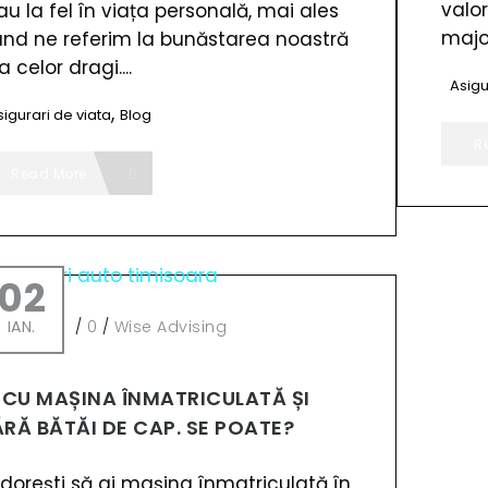
valo
au la fel în viața personală, mai ales
major
nd ne referim la bunăstarea noastră
 a celor dragi....
Asigu
,
sigurari de viata
Blog
R
Read More
02
IAN.
/
0
/
Wise Advising
I CU MAȘINA ÎNMATRICULATĂ ȘI
ĂRĂ BĂTĂI DE CAP. SE POATE?
i dorești să ai mașina înmatriculată în