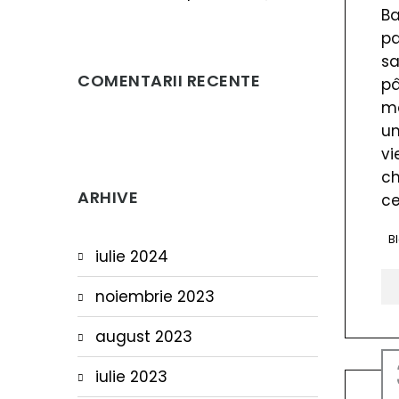
Ba
pa
sa
COMENTARII RECENTE
pâ
ma
un
vi
ch
ARHIVE
ce
B
iulie 2024
noiembrie 2023
august 2023
iulie 2023