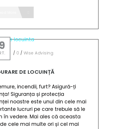
ead More
9
RT.
/
0
/
Wise Advising
GURARE DE LOCUINȚĂ
mure, incendii, furt? Asigură-ți
nța! Siguranța și protecția
inței noastre este unul din cele mai
tante lucruri pe care trebuie să le
 în vedere. Mai ales că aceasta
 de cele mai multe ori și cel mai