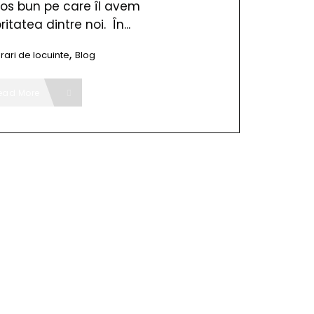
ros bun pe care îl avem
itatea dintre noi. În...
,
rari de locuinte
Blog
ead More