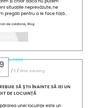
orim și chiar dacă nu putem
ni situațiile neprevăzute, ne
 pregăti pentru a le face față...
,
rari de calatorie
Blog
ead More
9
L.
/
0
/
Wise Advising
REBUIE SĂ ȘTII ÎNAINTE SĂ IEI UN
DIT DE LOCUINȚĂ
ărarea unei locuințe este un