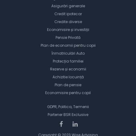
Asigurări generale
Credit ipotecar
Credite diverse
Economisire și investiții
Pensie Privată
Plan de economii pentru copii
Înmatriculări Auto
Protecția familiei
Rezerve și economii
Achizitie locuință
Plan de pensie
Economisire pentru copil
GDPR, Politica, Termenii
Partener
BSR Exclusive
Copyright © 2023 Wise Advising