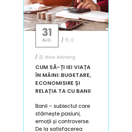
31
AUG.
/
0
/
Wise Advising
CUM SĂ-ȚI IEI VIAȚA
ÎN MÂINI: BUGETARE,
ECONOMISIRE ȘI
RELAȚIA TA CU BANII
Banii – subiectul care
stârnește pasiuni,
emoții și controverse.
De la satisfacerea