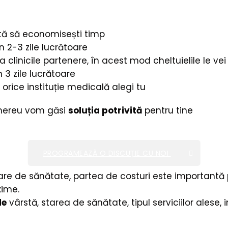
jută să economisești timp
n 2-3 zile lucrătoare
la clinicile partenere, în acest mod cheltuielile le ve
 3 zile lucrătoare
la orice instituție medicală alegi tu
că mereu vom găsi
soluția potrivită
pentru tine
PROGRAMEAZĂ O DISCUȚIE CU NOI
are de sănătate, partea de costuri este importantă p
xime.
de
vârstă, starea de sănătate, tipul serviciilor alese,