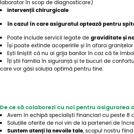
laborator în scop de diagnosticare)
intervenții chirurgicale
în cazul în care asiguratul optează pentru spit
Poate include servicii legate de
graviditate și n
Își poate extinde acoperirile și în afara granițelor 
Ești liniștit că nu ai grija banilor în caz că te îm
Îți știi familia în siguranță și te bucuri de confo
care vor găsi soluția optimă pentru tine.
De ce să colaborezi cu noi pentru asigurarea 
Avem în echipă specialiști financiari cu peste 8 
Soluțiile oferite de noi vin de la parteneri de în
Suntem atenți la nevoile tale
, scopul nostru fiin