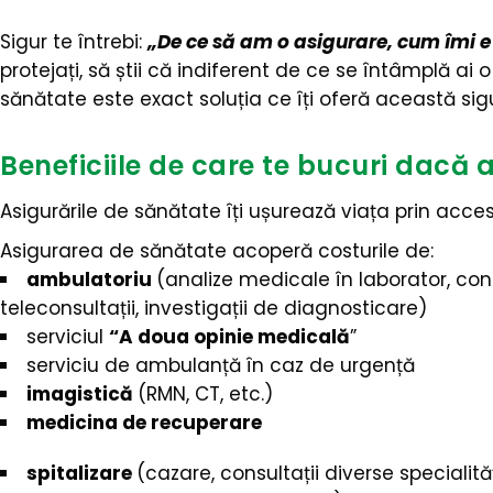
Sigur te întrebi:
„De ce să am o asigurare, cum îmi e
protejați, să știi că indiferent de ce se întâmplă ai
sănătate este exact soluția ce îți oferă această sig
Beneficiile de care te bucuri dacă 
Asigurările de sănătate îți ușurează viața prin accesu
Asigurarea de sănătate acoperă costurile de:
ambulatoriu
(analize medicale în laborator, cons
teleconsultații, investigații de diagnosticare)
serviciul
“A doua opinie medicală
”
serviciu de ambulanță în caz de urgență
imagistică
(RMN, CT, etc.)
medicina de recuperare
spitalizare
(cazare, consultații diverse speciali