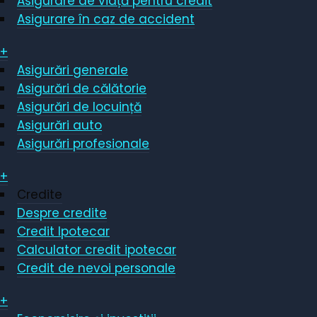
Asigurare de viață pentru credit
Asigurare în caz de accident
+
Asigurări generale
Asigurări de călătorie
Asigurări de locuință
Asigurări auto
Asigurări profesionale
+
Credite
Despre credite
Credit Ipotecar
Calculator credit ipotecar
Credit de nevoi personale
+