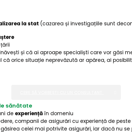
alizarea la stat
(cazarea și investigațiile sunt decon
aștere
țării
bolnăvești și că ai aproape specialiști care vor găsi me
rtul că orice situație neprevăzută ar apărea, ai posib
CERE SĂ VORBEȘTI CU UN CONSULTANT
de sănătate
ani de
experiență
în domeniu
credere, companii de asigurări cu experiență de peste
d găsirea celei mai potrivite asigurări, iar dacă nu 