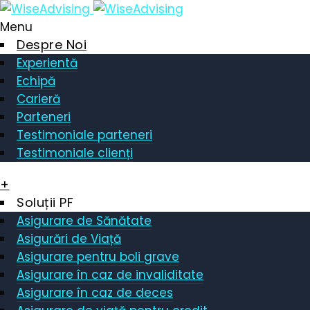
Menu
Despre Noi
Experientă
Echipă
Carieră
Parteneri
Testimoniale parteneri
Testimoniale clienți
+
Soluții PF
Asigurare de Sănătate
Asigurări de Viață
Asigurare pentru boli grave
Asigurare în caz de invaliditate
Asigurare în caz de deces