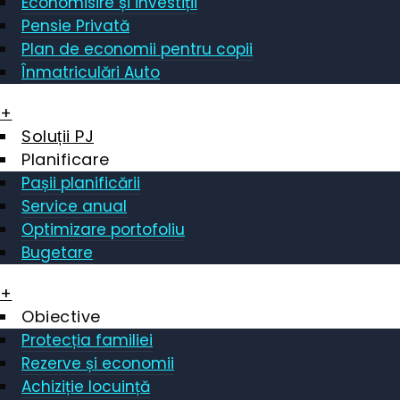
Economisire și investiții
Pensie Privată
Plan de economii pentru copii
Înmatriculări Auto
+
Soluții PJ
Planificare
Pașii planificării
Service anual
Optimizare portofoliu
Bugetare
+
Obiective
Protecția familiei
Rezerve și economii
Achiziție locuință