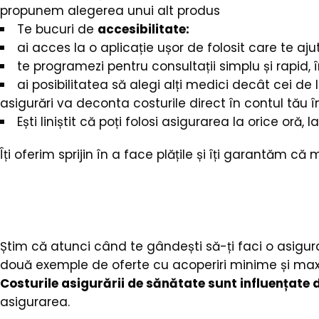
propunem alegerea unui alt produs
Te bucuri de
accesibilitate:
ai acces la o aplicație ușor de folosit care te a
te programezi pentru consultații simplu și rapid, î
ai posibilitatea să alegi alți medici decât cei de 
asigurări va deconta costurile direct în contul tău în
Ești liniștit că poți folosi asigurarea la orice oră, 
Îți oferim sprijin în a face plățile și îți garantăm 
Știm că atunci când te gândești să-ți faci o asigur
două exemple de oferte cu acoperiri minime și ma
Costurile asigurării de sănătate sunt influențate 
asigurarea.