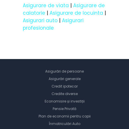
Asigurare de viata
|
Asigurare de
calatorie
|
Asigurare de locuinta
|
Asigurari auto
|
Asigurari
profesionale
Asigurări de persoane
Asigurări generale
Credit ipotecar
Credite diverse
Economisire și investiții
Pensie Privată
Plan de economii pentru copii
Înmatriculări Auto