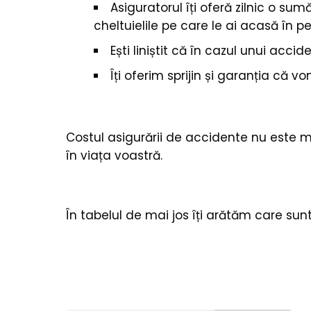
Asiguratorul îți oferă zilnic o sumă
cheltuielile pe care le ai acasă în 
Ești liniștit că în cazul unui accid
Îți oferim sprijin și garanția că v
Costul asigurării de accidente nu este ma
în viața voastră.
În tabelul de mai jos îți arătăm care su