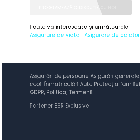
PROGRAMEAZĂ O DISCUȚIE CU NOI
Poate va intereseaza și următoarele:
Asigurare de viata
|
Asigurare de calator
Asigurări de persoane
Asigurări generale
copii
Înmatriculări Auto
Protecția familiei
GDPR, Politica, Termenii
Partener
BSR Exclusive