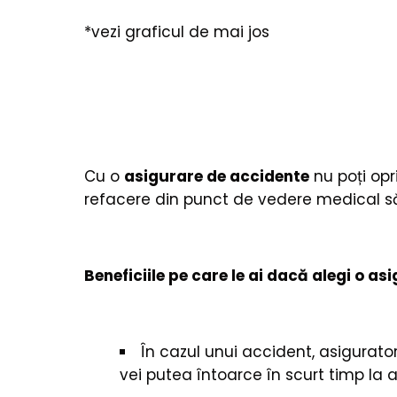
*vezi graficul de mai jos
Cu o
asigurare de accidente
nu poți opr
refacere din punct de vedere medical să
Beneficiile pe care le ai dacă alegi o as
În cazul unui accident, asigurator
vei putea întoarce în scurt timp la a