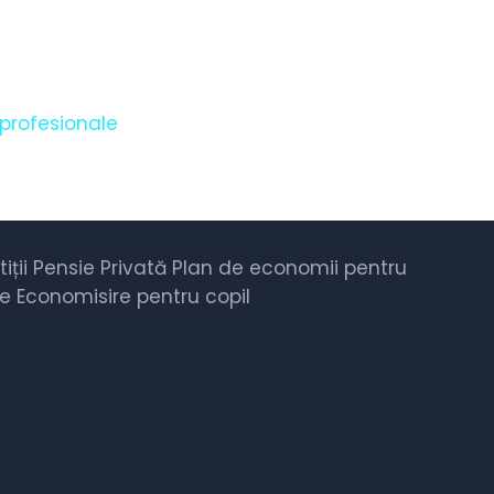
 profesionale
iții
Pensie Privată
Plan de economii pentru
ie
Economisire pentru copil