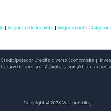
ie
|
Asigurare de locuinta
|
Asigurari auto
|
Asigurari
Credit ipotecar
Credite diverse
Economisire și invest
Rezerve și economii
Achizitie locuință
Plan de pens
Copyright © 2023 Wise Advising